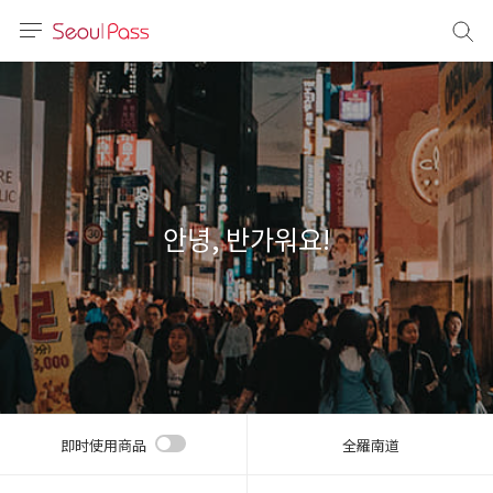
语言
通话
sh
語
안녕, 반가워요!
(简体)
文 (台灣)
即时使用商品
全羅南道