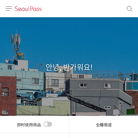
语言
通话
sh
語
안녕, 반가워요!
(简体)
文 (台灣)
即时使用商品
全羅南道