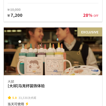
₩ 10,000
7,200
28%
₩
OFF
EXCLUSIVE
大邱
[大邱]马克杯装饰体验
5.0
33,530次点阅
当天可使用