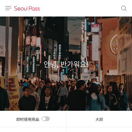
语言
通话
sh
語
안녕, 반가워요!
(简体)
文 (台灣)
即时使用商品
大邱