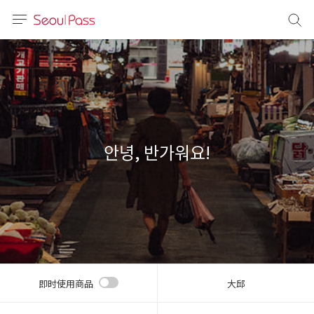
语言
通话
sh
語
안녕, 반가워요!
(简体)
文 (台灣)
即时使用商品
大邱