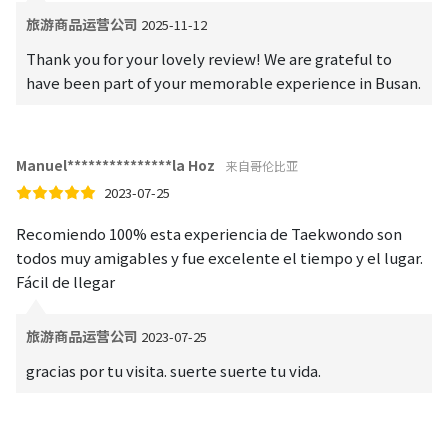
旅游商品运营公司
2025-11-12
Thank you for your lovely review! We are grateful to
have been part of your memorable experience in Busan.
Manuel***************la Hoz
来自哥伦比亚
2023-07-25
Recomiendo 100% esta experiencia de Taekwondo son
todos muy amigables y fue excelente el tiempo y el lugar.
Fácil de llegar
旅游商品运营公司
2023-07-25
gracias por tu visita. suerte suerte tu vida.