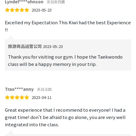
Lyndel****ohnson
来自新西蘭
2023-05-23
Excelled my Expectation This Kiwi had the best Experience
!!
旅游商品运营公司
2023-05-23
Thank you for visiting our gym. I hope the Taekwondo
class will be a happy memory in your trip.
Trao****anny
来自法国
2023-04-11
Great experience that I recommend to everyone! I had a
great time! don't be afraid to go alone, you are very well
integrated into the class.