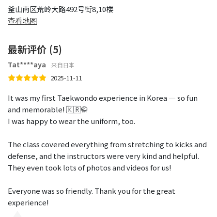
釜山南区荒岭大路492号街8,10楼
查看地图
最新评价 (5)
Tat****aya
来自日本
2025-11-11
It was my first Taekwondo experience in Korea — so fun
and memorable! 🇰🇷🥋
I was happy to wear the uniform, too.
The class covered everything from stretching to kicks and
defense, and the instructors were very kind and helpful.
They even took lots of photos and videos for us!
Everyone was so friendly. Thank you for the great
experience!