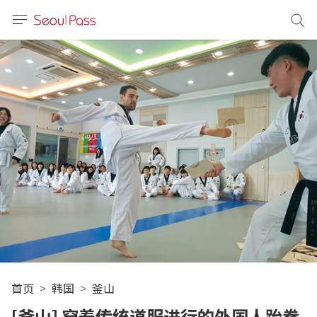
语言
通话
sh
語
(简体)
文 (台灣)
首页
韩国
釜山
[釜山] 穿着传统道服进行的外国人跆拳