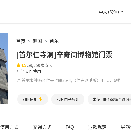
中文 (简体)
首页
韩国
首尔
[首尔仁寺洞]辛奇间博物馆门票
4.5
59,250次点阅
⚡
当天可使用
📍
首尔市钟路区仁寺洞路35-4,（仁寺洞地板）4、5、6楼
即时使用
即时电子凭证
未使用时100%全额退
使用方式
交通方式
FAQ
退款规定
导游