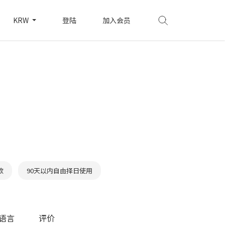
KRW
登陆
加入会员
款
90天以内自由择日使用
语言
评价