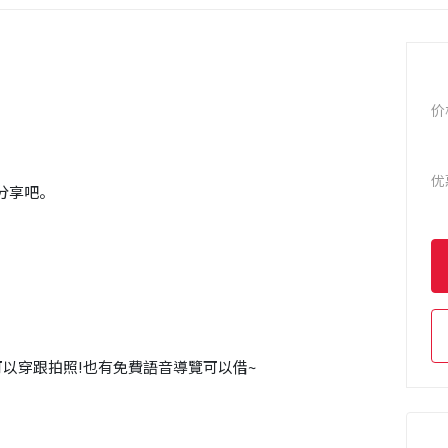
价
优
分享吧。
以穿跟拍照!也有免費語音導覽可以借~