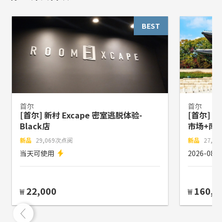
BEST
首尔
首尔
[首尔] 新村 Excape 密室逃脱体验-
[首尔]
Black店
市场+南
新品
29,069次点阅
新品
27,6
当天可使用
2026-08
22,000
160,0
₩
₩