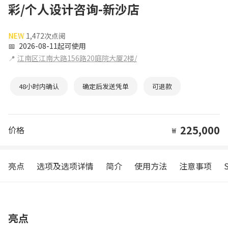
彩/个人设计咨询-新沙店
NEW
1,472次点阅
📅
2026-08-11起可使用
📍
江南区江南大路156路20庭院大厦2楼/
48小时内确认
确定后发送凭单
可退款
225,000
价格
₩
亮点
选项及选项详情
简介
使用方法
注意事项
亮点