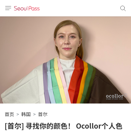
语言
通话
sh
語
(简体)
文 (台灣)
首页
韩国
首尔
[首尔] 寻找你的颜色！ Ocollor个人色