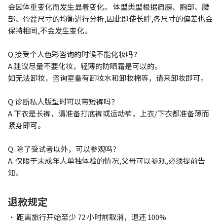
会因体重变化而发生显着变化。 体型类型根据肩膀、胸部、腰
部、骨盆尺寸的均衡进行分析,因此即使长胖,各尺寸的偏差也会
保持相同,不会发生变化。
Q.接受个人色彩咨询的时候不能化妆吗？
A.建议尽量不要化妆，轻薄的防晒霜是可以的。
如无法卸妆，咨询室备有卸妆水和卸妆棉等，请来卸妆即可。
Q.诊断私人版型时可以带短裤吗？
A.下衣是长裤，请准备打底裤或运动裤，上衣/下衣都准备薄而
紧身即可。
Q. 除了受试者以外，可以参观吗？
A. 仅限于未成年人单独体验的情况,父母可以参观,必须提前告
知。
退款规定
• 距离旅行开始至少 72 小时前取消，退还 100%