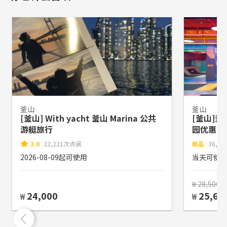
釜山
釜山
[釜山] With yacht 釜山 Marina 公共
[釜山]釜
游艇旅行
园优惠门
3.0
22,221次点阅
新品
36,6
2026-08-09起可使用
当天可使
₩ 28,500
24,000
25,65
₩
₩