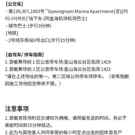
[公交车]
- 乘139,307,1003号 ''Gyeongnam Marina Apartment(경남마
리나아파트)'站下车 (同金海机场机场巴士)
- 城市巴士 (步行3分钟)
[地铁]
- 2号线东栢站3号出口(步行15分钟)
[
自驾车
/
停车指南]
1. 游艇赛场前 1 区公营停车场:釜山海云台区佑洞 1419
2. 游艇赛场前 2 区公营停车场:釜山海云台区佑洞 1423
*请在上述地址的第一、第二区域公共停车场停车。（非常抱歉
因施工场地给您带来不便。）
注意事项
1. 游艇竞技场附近交通较为拥堵，请预留充足的时间，务必于
乘船时间前15分钟抵达。
2. 此为与其他客人共同享受的每小时定点出发的团体游览产