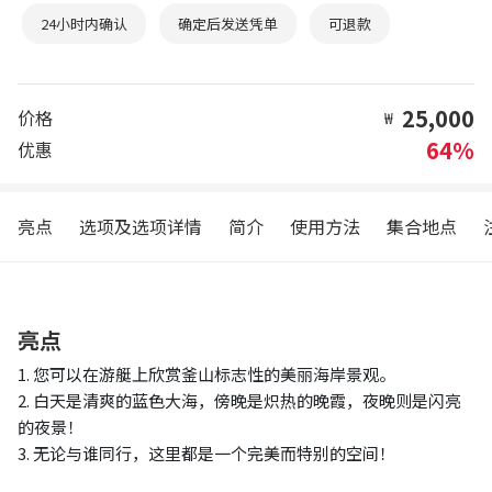
24小时内确认
确定后发送凭单
可退款
25,000
价格
₩
64%
优惠
亮点
选项及选项详情
简介
使用方法
集合地点
亮点
1. 您可以在游艇上欣赏釜山标志性的美丽海岸景观。
2. 白天是清爽的蓝色大海，傍晚是炽热的晚霞，夜晚则是闪亮
的夜景！
3. 无论与谁同行，这里都是一个完美而特别的空间！