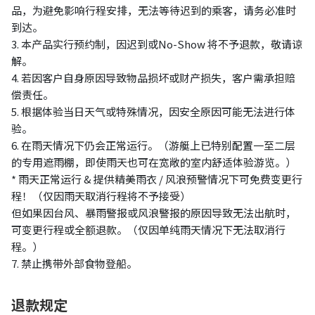
品，为避免影响行程安排，无法等待迟到的乘客，请务必准时
到达。
3. 本产品实行预约制，因迟到或No-Show 将不予退款，敬请谅
解。
4. 若因客户自身原因导致物品损坏或财产损失，客户需承担赔
偿责任。
5. 根据体验当日天气或特殊情况，因安全原因可能无法进行体
验。
6. 在雨天情况下仍会正常运行。（游艇上已特别配置一至二层
的专用遮雨棚，即使雨天也可在宽敞的室内舒适体验游览。）
*
雨天正常运行 & 提供精美雨衣 / 风浪预警情况下可免费变更行
程！（仅因雨天取消行程将不予接受）
但如果因台风、暴雨警报或风浪警报的原因导致无法出航时，
可变更行程或全额退款。（仅因单纯雨天情况下无法取消行
程。）
7. 禁止携带外部食物登船。
退款规定