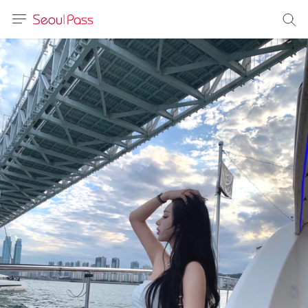
语言
通话
sh
語
(简体)
文 (台灣)