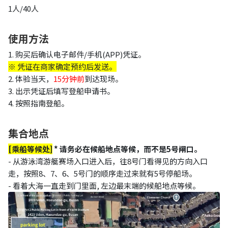
1人/40人
使用方法
1. 购买后确认电子邮件/手机(APP)凭证。
※ 凭证在商家确定预约后发送。
2. 体验当天，
15分钟前
到达现场。
3. 出示凭证后填写登船申请书。
4. 按照指南登船。
集合地点
[乘船等候处]
* 请务必在候船地点等候，而不是5号
闸口
。
- 从游泳湾游艇赛场入口进入后，往8号门看得见的方向入口
走，按照8、7、6、5号门的顺序走过来就有5号停船场。
- 看着大海一直走到门里面, 左边最末端的候船地点等候。