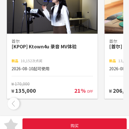
首尔
首尔
[KPOP] Ktown4u 录音 MV体验
[首尔] 
新品
10,152次点阅
新品
13,0
2026-08-10起可使用
2026-08
₩ 170,000
135,000
21%
206,0
₩
₩
OFF
购买