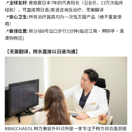
📍
全球友好
: 曾旅居日本7年的代表院长（김용완，13万次临床
经验），可直接用日语/英语咨询及治疗，无需翻译
📍
安心卫生:
所有治疗器具均为一次性灭菌产品（绝不重复使
用）
📍
最佳位置:
新沙站8号出口步行1分钟(临近江南·狎鸥亭·清
潭购物区)
【无需翻译，院长直接以日语沟通】
BBAECHAEOL 韩方美容外科诊所是一家专注于韩方综合面部提