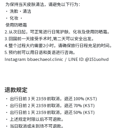
为保持当天皮肤清洁，请避免以下行为：
· 洗脸・清洁
· 化妆 ·
使用防晒霜
2. 从次日起，可正常进行日常护肤、化妆及使用防晒霜。
3. 回国前一天接受手术时,第二天可以安全出发。
4. 整个过程大约需要2小时，请确保旅行日程充足的时间。
5. 预约前可以用日语和英语进行咨询。
Instagram: bbaechaeol.clinic / LINE ID: @151uohvd
退款规定
• 出行日前 3 天 23:59 前取消，退还 100% (KST)
• 出行日前 2 天 23:59 前取消，退还 70% (KST)
• 出行日前 1 天 23:59 前取消，退还 50% (KST)
• 上述规定时限以后不可退款。
• 当日取消或未到场不可退款。