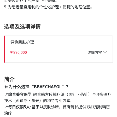
4. 美容治疗中的严苛卫生管理。
5. 为患者量身定制的个性化护理 + 便捷的地理位置。
选项及选项详情
偶像肌肤护理
₩ 880,000
详细内容
简介
✨ 为什么选择“BBAECHAEOL”？
📍
综合美容医学
: 融合韩方传统疗法（面针·药针）与顶尖医疗
技术（AI诊断·激光）的独特专业方案
📍
每日仅限5人
: 基于AI皮肤诊断，首席院长提供1对1定制精密
治疗