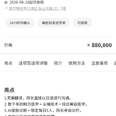
📅
2026-08-10起可使用
📍
首尔特别市江南区岛山大路121, 7楼
24小时内确认
确定后发送凭单
可退款
880,000
价格
₩
亮点
选项及选项详情
简介
使用方法
注意事项
亮点
1.无需翻译，院长直接以日语进行沟通。
2. 数千年的韩方医学 + 尖端技术 = 综合美容医学。
3. AI皮肤诊断 + 限定每日5人，院长亲自诊疗。