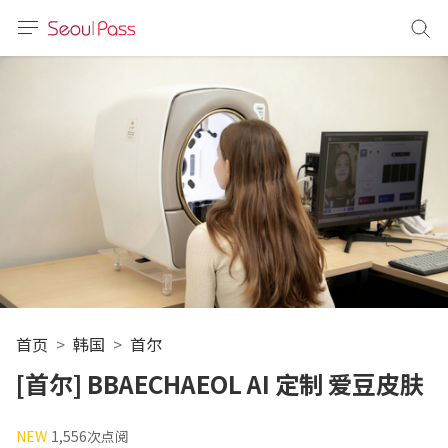
语言
通话
sh
語
(简体)
文 (台灣)
首页
韩国
首尔
[首尔] BBAECHAEOL AI 定制 爱豆皮肤
NEW
1,556次点阅