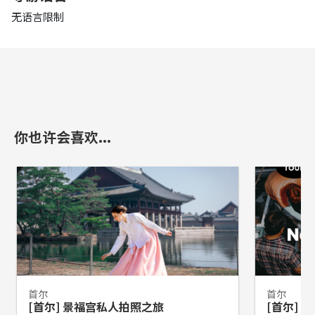
无语言限制
你也许会喜欢...
首尔
首尔
[首尔] 景福宫私人拍照之旅
[首尔]