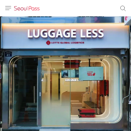
语言
通话
sh
語
(简体)
文 (台灣)