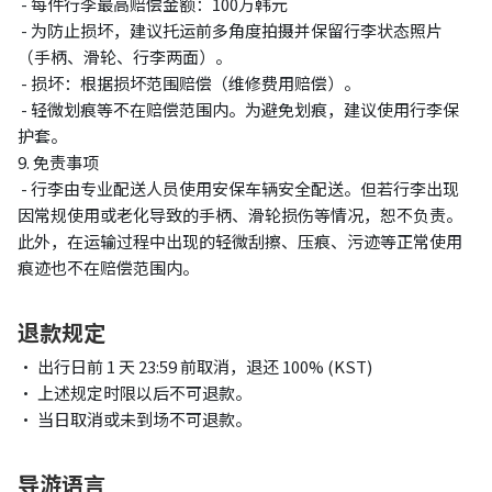
- 每件行李最高赔偿金额：100万韩元
- 为防止损坏，建议托运前多角度拍摄并保留行李状态照片
（手柄、滑轮、行李两面）。
- 损坏：根据损坏范围赔偿（维修费用赔偿）。
- 轻微划痕等不在赔偿范围内。为避免划痕，建议使用行李保
护套。
9.
免责事项
- 行李由专业配送人员使用安保车辆安全配送。但若行李出现
因常规使用或老化导致的手柄、滑轮损伤等情况，恕不负责。
此外，在运输过程中出现的轻微刮擦、压痕、污迹等正常使用
痕迹也不在赔偿范围内。
退款规定
• 出行日前 1 天 23:59 前取消，退还 100% (KST)
• 上述规定时限以后不可退款。
• 当日取消或未到场不可退款。
导游语言