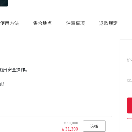
使用方法
集合地点
注意事项
退款规定
价
业船员安全操作。
优
项！
₩ 60,000
选择
₩ 31,300