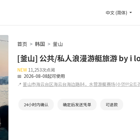
中文 (简体)
首页
韩国
釜山
[釜山] 公共/私人浪漫游艇旅游 by i lov
NEW
11,253次点阅
📅
2026-08-08起可使用
📍
釜山市海云台区海云台海边路84，水营游艇赛场(수영만요트경
24小时内确认
确定后发送凭单
可退款