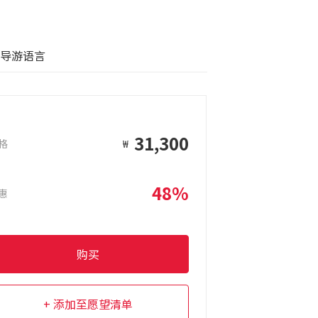
导游语言
31,300
格
₩
48%
惠
购买
添加至愿望清单