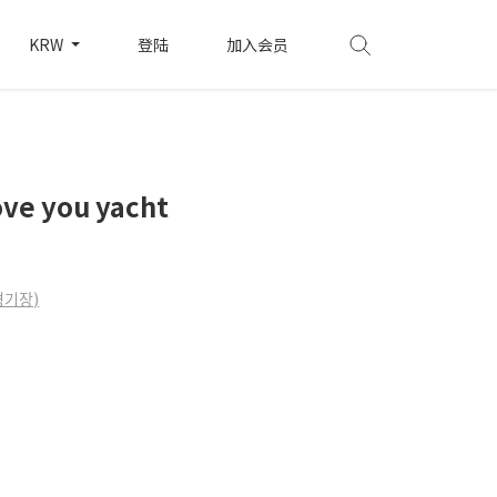
KRW
登陆
加入会员
e you yacht
기장)