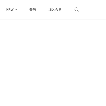
KRW
登陆
加入会员