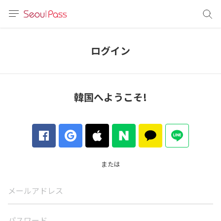
言語
通貨
ログイン
sh
語
韓国へようこそ!
(简体)
文 (台灣)
または
メールアドレス
パスワード