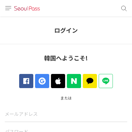
言語
通貨
ログイン
sh
語
韓国へようこそ!
(简体)
文 (台灣)
または
メールアドレス
パスワード