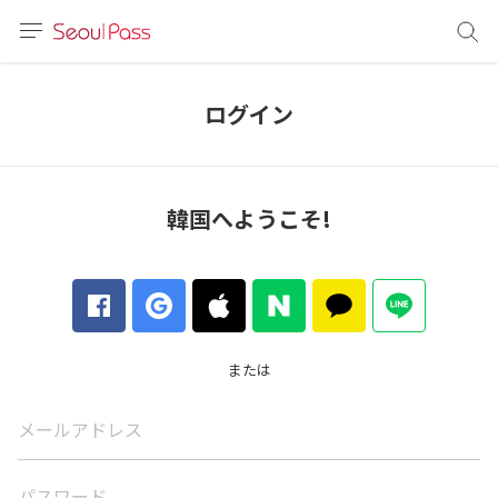
言語
通貨
ログイン
sh
語
韓国へようこそ!
(简体)
文 (台灣)
または
メールアドレス
パスワード