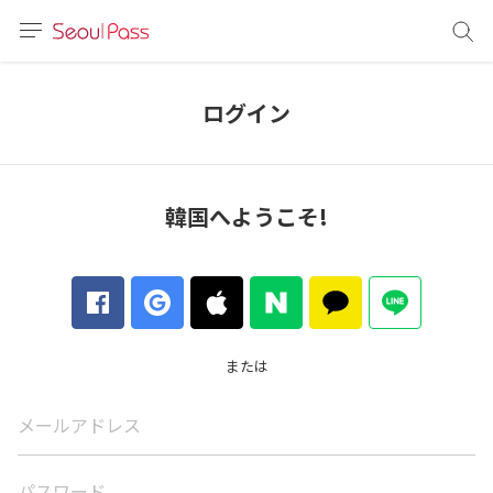
言語
通貨
ログイン
sh
語
韓国へようこそ!
(简体)
文 (台灣)
または
メールアドレス
パスワード