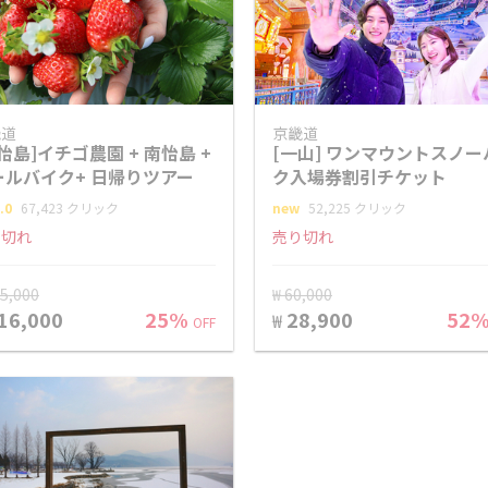
畿道
京畿道
怡島]イチゴ農園 + 南怡島 +
[一山] ワンマウントスノー
ールバイク+ 日帰りツアー
ク入場券割引チケット
.0
67,423 クリック
new
52,225 クリック
り切れ
売り切れ
55,000
₩ 60,000
16,000
25%
28,900
52
₩
OFF