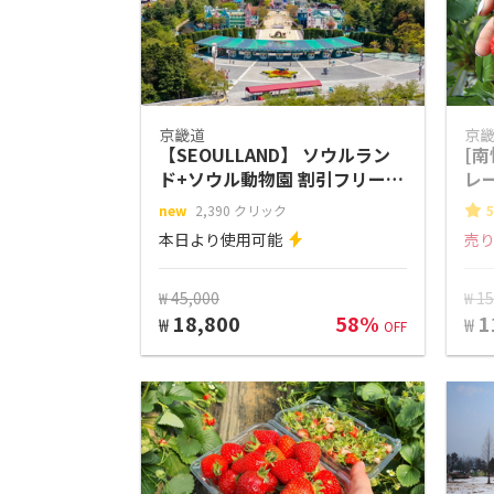
京畿道
京
【SEOULLAND】 ソウルラン
[南
ド+ソウル動物園 割引フリーパ
レ
ス
new
2,390 クリック
5
本日より使用可能
売
₩ 45,000
₩ 1
18,800
58%
1
₩
₩
OFF