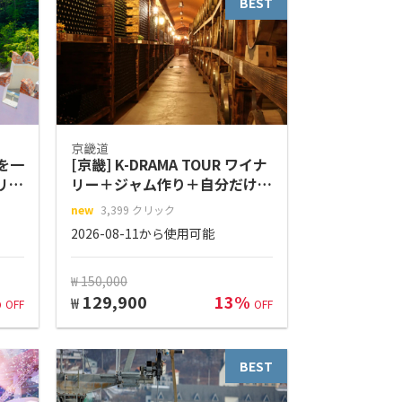
BEST
京畿道
を一
[京畿] K-DRAMA TOUR ワイナ
リア
リー＋ジャム作り＋自分だけの
ワイン作り、紺岳山吊り橋、臨
new
3,399 クリック
津閣ケーブルカー（クリスタル
2026-08-11から使用可能
キャビン）
₩ 150,000
%
129,900
13%
₩
OFF
OFF
BEST