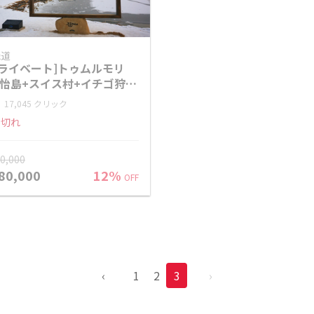
畿道
プライベート]トゥムルモリ
南怡島+スイス村+イチゴ狩り
帰りツアー
17,045 クリック
り切れ
30,000
80,000
12%
OFF
‹
1
2
3
›