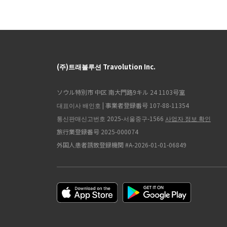
(주)트래볼루션 Travolution Inc.
ソウル特別市 中区 南大門路9キル 24 1103号室
대표이사 배인호 | 事業者登録番号 107-88-11354
통신판매신고번호 2025-서울중구-1566
사업자 정보 확인
旅行業登録番号 2025-000074
外国人患者誘致登録機関 #A-2026-01-01-06849