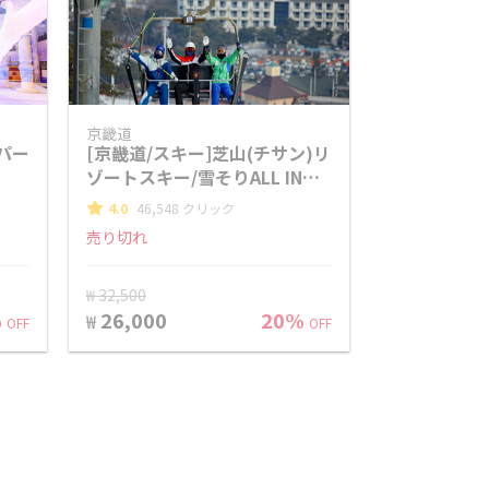
京畿道
パー
[京畿道/スキー]芝山(チサン)リ
ゾートスキー/雪そりALL IN
ONE日帰りツアー(by K Tour
4.0
46,548 クリック
Story)
売り切れ
₩ 32,500
%
26,000
20%
₩
OFF
OFF