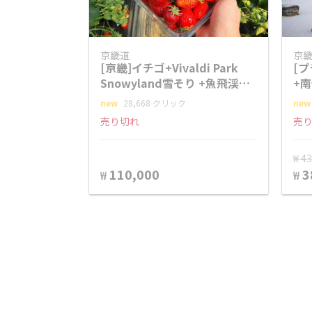
京畿道
京
[京畿]イチゴ+Vivaldi Park
[
Snowyland雪そり +魚飛渓谷
+
パッケージ
日
new
28,668 クリック
new
売り切れ
売
₩ 4
110,000
3
₩
₩