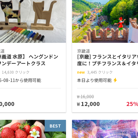
畿道
京畿道
京義道 水原】 ヘングンドン
[京畿] フランスとイタリア
ワンデーアートクラス
度に！プチフランス＆イタ
村 割引入場チケット
14,630 クリック
new
3,445 クリック
26-08-11から使用可能
本日より使用可能
₩ 16,000
0,000
12,000
25
₩
BEST