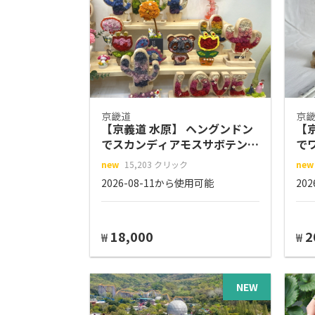
京畿道
京
【京義道 水原】 ヘングンドン
【
でスカンディアモスサボテンの
で
装飾品作り
new
15,203 クリック
new
2026-08-11から使用可能
20
18,000
2
₩
₩
NEW