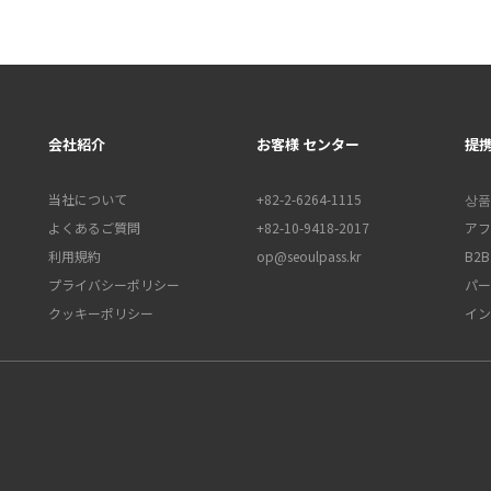
会社紹介
お客様 センター
提
当社について
+82-2-6264-1115
상품
よくあるご質問
+82-10-9418-2017
アフ
利用規約
op@seoulpass.kr
B2
プライバシーポリシー
パー
クッキーポリシー
イン