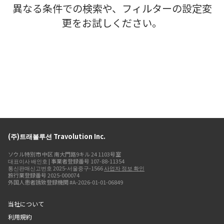
異なる条件での検索や、フィルターの設定変
更をお試しください。
(주)트래볼루션 Travolution Inc.
ソウル特別市 中区 南大門路9キル 24 1103号室
대표이사 배인호 | 事業者登録番号 107-88-11354
통신판매신고번호 2025-서울중구-1566
사업자 정보 확인
旅行業登録番号 2025-000074
外国人患者誘致登録機関 #A-2026-01-01-06849
当社について
利用規約