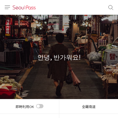
言語
通貨
sh
語
안녕, 반가워요!
(简体)
文 (台灣)
即時利用OK
全羅南道