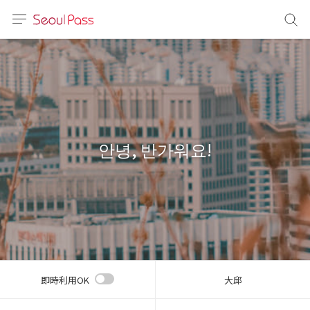
言語
通貨
sh
語
안녕, 반가워요!
(简体)
文 (台灣)
即時利用OK
大邱