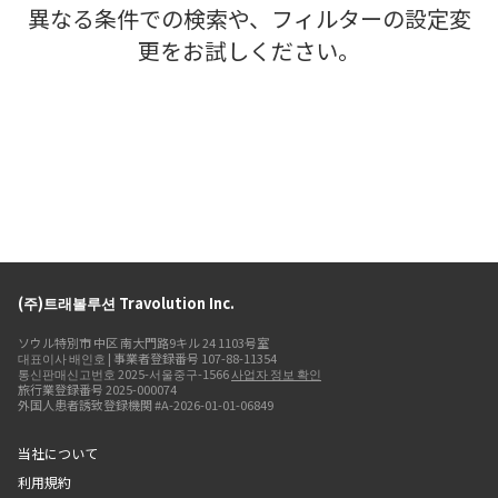
異なる条件での検索や、フィルターの設定変
更をお試しください。
(주)트래볼루션 Travolution Inc.
ソウル特別市 中区 南大門路9キル 24 1103号室
대표이사 배인호 | 事業者登録番号 107-88-11354
통신판매신고번호 2025-서울중구-1566
사업자 정보 확인
旅行業登録番号 2025-000074
外国人患者誘致登録機関 #A-2026-01-01-06849
当社について
利用規約