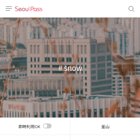
言語
通貨
sh
語
# snow
(简体)
文 (台灣)
即時利用OK
釜山