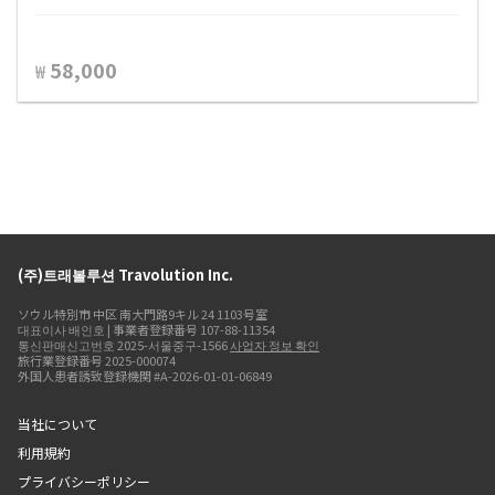
58,000
₩
(주)트래볼루션 Travolution Inc.
ソウル特別市 中区 南大門路9キル 24 1103号室
대표이사 배인호 | 事業者登録番号 107-88-11354
통신판매신고번호 2025-서울중구-1566
사업자 정보 확인
旅行業登録番号 2025-000074
外国人患者誘致登録機関 #A-2026-01-01-06849
当社について
利用規約
プライバシーポリシー