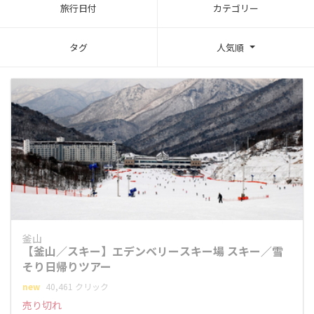
旅行日付
カテゴリー
タグ
人気順
釜山
【釜山／スキー】エデンベリースキー場 スキー／雪
そり日帰りツアー
new
40,461 クリック
売り切れ