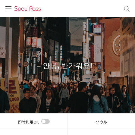
言語
通貨
sh
語
안녕, 반가워요!
(简体)
文 (台灣)
即時利用OK
ソウル