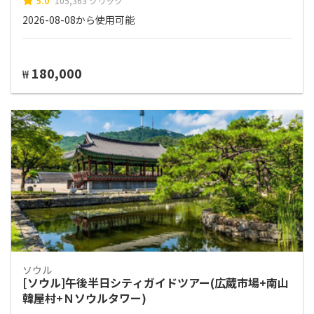
5.0
105,363 クリック
2026-08-08から使用可能
180,000
₩
ソウル
[ソウル]午後半日シティガイドツアー(広蔵市場+南山
韓屋村+Ｎソウルタワー)