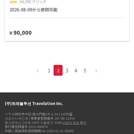
new
44,388 クリック
2026-08-09から使用可能
90,000
₩
‹
1
2
3
4
5
›
(주)트래볼루션 Travolution Inc.
ソウル特別市 中区 南大門路9キル 24 1103号室
대표이사 배인호 | 事業者登録番号 107-88-11354
통신판매신고번호 2025-서울중구-1566
사업자 정보 확인
旅行業登録番号 2025-000074
外国人患者誘致登録機関 #A-2026-01-01-06849