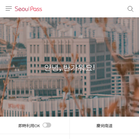
言語
通貨
sh
語
안녕, 반가워요!
(简体)
文 (台灣)
即時利用OK
慶尙南道