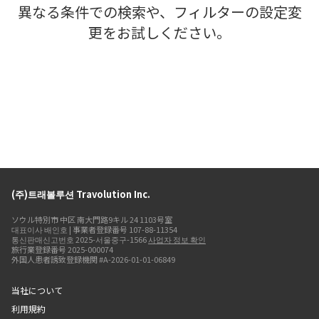
異なる条件での検索や、フィルターの設定変
更をお試しください。
(주)트래볼루션 Travolution Inc.
ソウル特別市 中区 南大門路9キル 24 1103号室
대표이사 배인호 | 事業者登録番号 107-88-11354
통신판매신고번호 2025-서울중구-1566
사업자 정보 확인
旅行業登録番号 2025-000074
外国人患者誘致登録機関 #A-2026-01-01-06849
当社について
利用規約