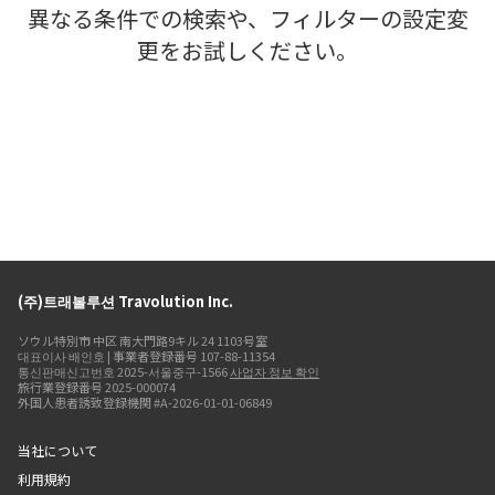
異なる条件での検索や、フィルターの設定変
更をお試しください。
(주)트래볼루션 Travolution Inc.
ソウル特別市 中区 南大門路9キル 24 1103号室
대표이사 배인호 | 事業者登録番号 107-88-11354
통신판매신고번호 2025-서울중구-1566
사업자 정보 확인
旅行業登録番号 2025-000074
外国人患者誘致登録機関 #A-2026-01-01-06849
当社について
利用規約