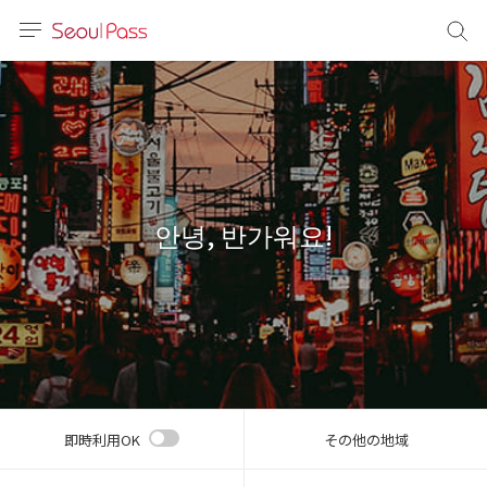
言語
通貨
sh
語
안녕, 반가워요!
(简体)
文 (台灣)
即時利用OK
その他の地域