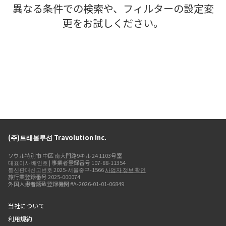
異なる条件での検索や、フィルターの設定変
更をお試しください。
(주)트래볼루션 Travolution Inc.
ソウル特別市 中区 南大門路9キル 24 1103号室
대표이사 배인호 | 事業者登録番号 107-88-11354
통신판매신고번호 2025-서울중구-1566
사업자 정보 확인
旅行業登録番号 2025-000074
外国人患者誘致登録機関 #A-2026-01-01-06849
当社について
利用規約