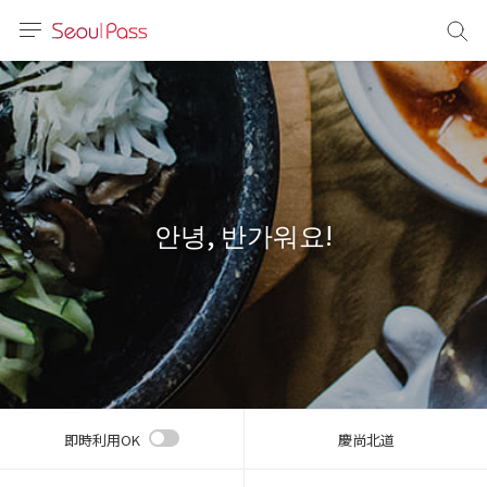
言語
通貨
sh
語
안녕, 반가워요!
(简体)
文 (台灣)
即時利用OK
慶尚北道