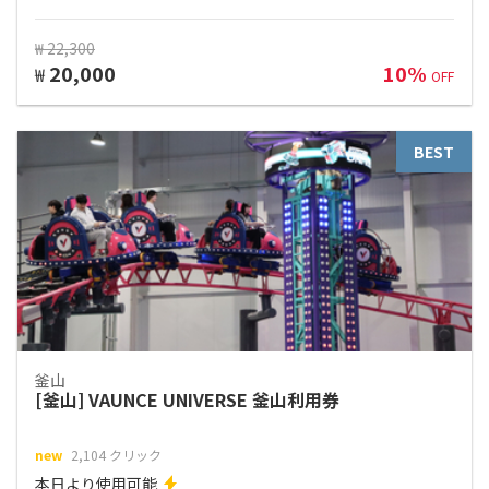
₩ 22,300
20,000
10%
₩
OFF
BEST
釜山
[釜山] VAUNCE UNIVERSE 釜山利用券
new
2,104 クリック
本日より使用可能