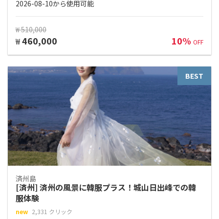
2026-08-10から使用可能
₩ 510,000
460,000
10%
₩
OFF
BEST
済州島
[済州] 済州の風景に韓服プラス！城山日出峰での韓
服体験
new
2,331 クリック