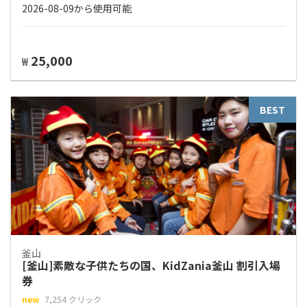
2026-08-09から使用可能
25,000
₩
BEST
釜山
[釜山]素敵な子供たちの国、KidZania釜山 割引入場
券
new
7,254 クリック