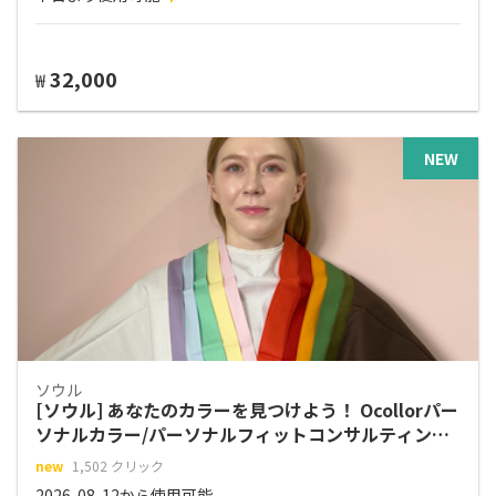
32,000
₩
NEW
ソウル
[ソウル] あなたのカラーを見つけよう！ Ocollorパー
ソナルカラー/パーソナルフィットコンサルティング-
新沙店
new
1,502 クリック
2026-08-12から使用可能