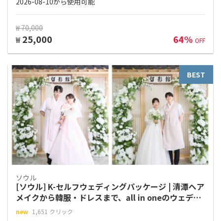
2026-08-10から使用可能
₩ 70,000
25,000
64%
₩
OFF
BEST
ソウル
[ソウル] K-セルフウェディングパッケージ | 清潭ヘア
メイクから韓服・ドレスまで、all in oneのウェディ
ングスナップスタジオ「YUL（Studio YUL）」
new
1,651 クリック