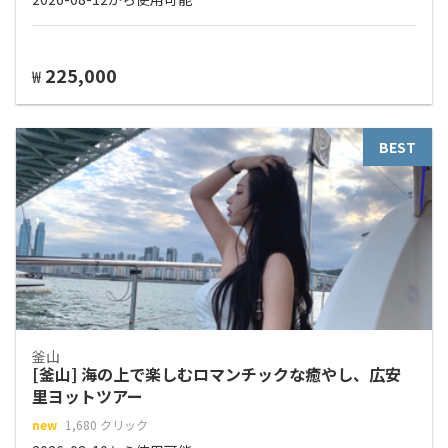
225,000
₩
BEST
釜山
[釜山] 海の上で楽しむロマンチックな癒やし、広安
里ヨットツアー
new
1,680 クリック