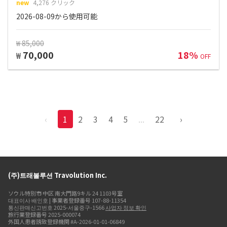
new
4,276 クリック
2026-08-09から使用可能
₩ 85,000
70,000
18%
₩
OFF
‹
1
2
3
4
5
...
22
›
(주)트래볼루션 Travolution Inc.
ソウル特別市 中区 南大門路9キル 24 1103号室
대표이사 배인호 | 事業者登録番号 107-88-11354
통신판매신고번호 2025-서울중구-1566
사업자 정보 확인
旅行業登録番号 2025-000074
外国人患者誘致登録機関 #A-2026-01-01-06849