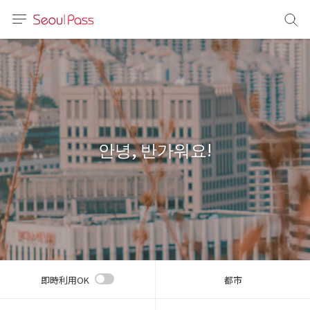
言語
通貨
sh
語
안녕, 반가워요!
(简体)
文 (台灣)
即時利用OK
都市