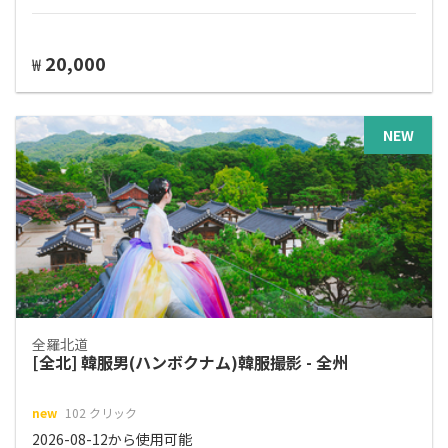
20,000
₩
NEW
全羅北道
[全北] 韓服男(ハンボクナム)韓服撮影 - 全州
new
102 クリック
2026-08-12から使用可能