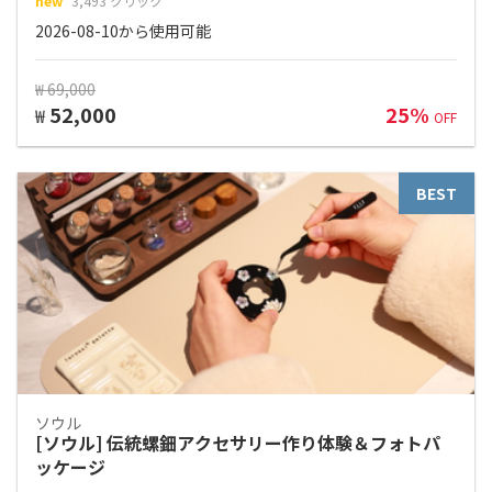
new
3,493 クリック
2026-08-10から使用可能
₩ 69,000
52,000
25%
₩
OFF
BEST
ソウル
[ソウル] 伝統螺鈿アクセサリー作り体験＆フォトパ
ッケージ