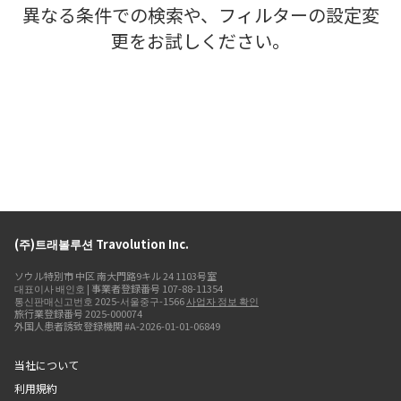
異なる条件での検索や、フィルターの設定変
更をお試しください。
(주)트래볼루션 Travolution Inc.
ソウル特別市 中区 南大門路9キル 24 1103号室
대표이사 배인호 | 事業者登録番号 107-88-11354
통신판매신고번호 2025-서울중구-1566
사업자 정보 확인
旅行業登録番号 2025-000074
外国人患者誘致登録機関 #A-2026-01-01-06849
当社について
利用規約