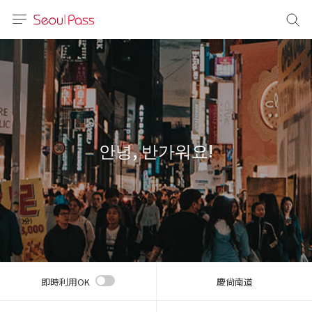
言語
通貨
sh
語
안녕, 반가워요!
(简体)
文 (台灣)
即時利用OK
慶尙南道