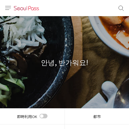
言語
通貨
sh
語
안녕, 반가워요!
(简体)
文 (台灣)
即時利用OK
都市