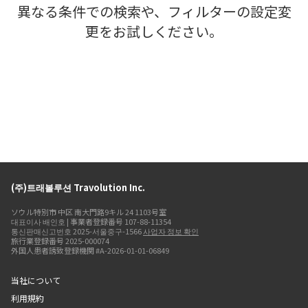
異なる条件での検索や、フィルターの設定変
更をお試しください。
(주)트래볼루션 Travolution Inc.
ソウル特別市 中区 南大門路9キル 24 1103号室
대표이사 배인호 | 事業者登録番号 107-88-11354
통신판매신고번호 2025-서울중구-1566
사업자 정보 확인
旅行業登録番号 2025-000074
外国人患者誘致登録機関 #A-2026-01-01-06849
当社について
利用規約