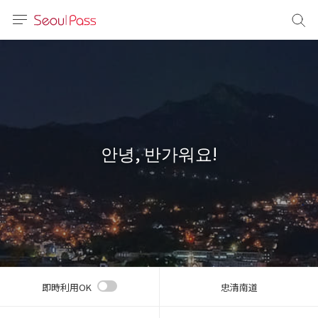
言語
通貨
sh
語
안녕, 반가워요!
(简体)
文 (台灣)
即時利用OK
忠清南道