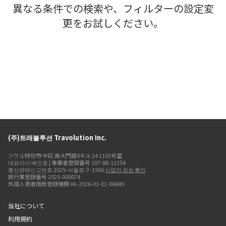
異なる条件での検索や、フィルターの設定変
更をお試しください。
(주)트래볼루션 Travolution Inc.
ソウル特別市 中区 南大門路9キル 24 1103号室
대표이사 배인호 | 事業者登録番号 107-88-11354
통신판매신고번호 2025-서울중구-1566
사업자 정보 확인
旅行業登録番号 2025-000074
外国人患者誘致登録機関 #A-2026-01-01-06849
当社について
利用規約