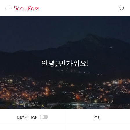
言語
通貨
sh
語
안녕, 반가워요!
(简体)
文 (台灣)
即時利用OK
仁川