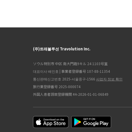
(주)트래볼루션 Travolution Inc.
ソウル特別市 中区 南大門路9キル 24 1103号室
대표이사 배인호 | 事業者登録番号 107-88-11354
통신판매신고번호 2025-서울중구-1566
사업자 정보 확인
旅行業登録番号 2025-000074
外国人患者誘致登録機関 #A-2026-01-01-06849