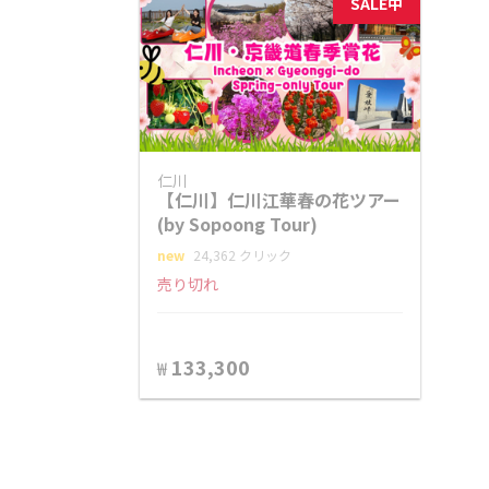
SALE中
仁川
【仁川】仁川江華春の花ツアー
(by Sopoong Tour)
new
24,362 クリック
売り切れ
133,300
₩