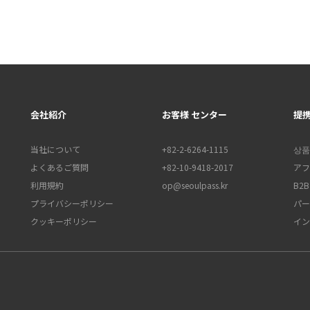
会社紹介
お客様 センター
提
当社について
+82-2-6264-1115
상품
よくあるご質問
+82-10-9418-2017
アフ
利用規約
op@seoulpass.kr
B2
プライバシーポリシー
パー
クッキーポリシー
イン