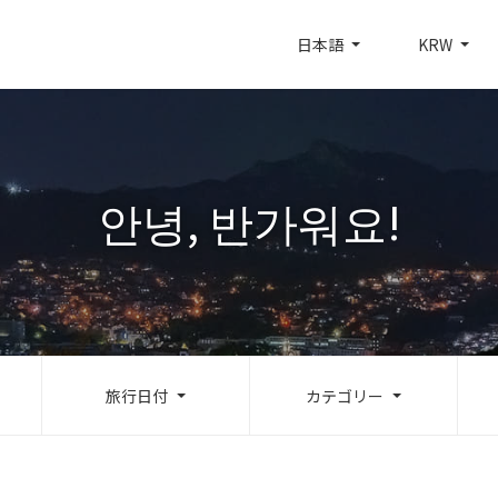
日本語
KRW
안녕, 반가워요!
旅行日付
カテゴリー