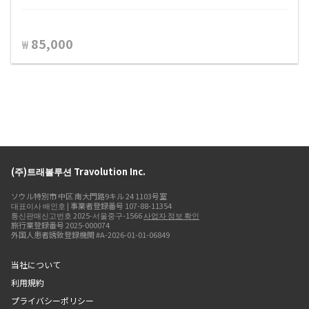
85,000
₩
(주)트래볼루션 Travolution Inc.
ソウル特別市 中区 南大門路9キル 24 1103号室
대표이사 배인호 | 事業者登録番号 107-88-11354
통신판매신고번호 2025-서울중구-1566
사업자 정보 확인
旅行業登録番号 2025-000074
外国人患者誘致登録機関 #A-2026-01-01-06849
当社について
利用規約
プライバシーポリシー