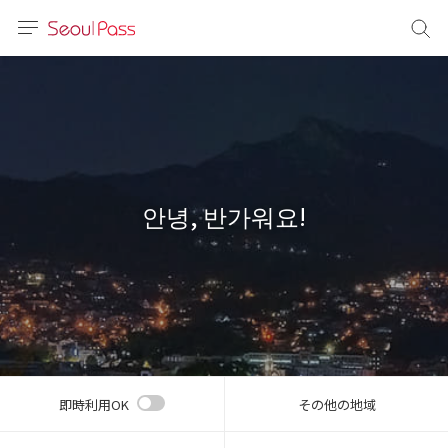
言語
通貨
sh
語
안녕, 반가워요!
(简体)
文 (台灣)
即時利用OK
その他の地域