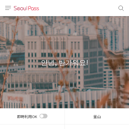
言語
通貨
sh
語
안녕, 반가워요!
(简体)
文 (台灣)
即時利用OK
釜山