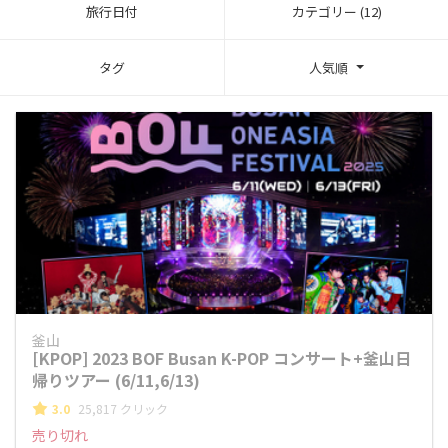
旅行日付
カテゴリー (12)
タグ
人気順
釜山
[KPOP] 2023 BOF Busan K-POP コンサート+釜山日
帰りツアー (6/11,6/13)
3.0
25,817 クリック
売り切れ