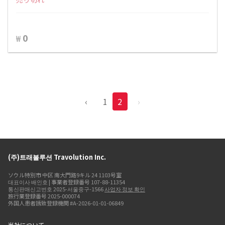
0
₩
‹
1
2
›
(주)트래볼루션 Travolution Inc.
ソウル特別市 中区 南大門路9キル 24 1103号室
대표이사 배인호 | 事業者登録番号 107-88-11354
통신판매신고번호 2025-서울중구-1566
사업자 정보 확인
旅行業登録番号 2025-000074
外国人患者誘致登録機関 #A-2026-01-01-06849
当社について