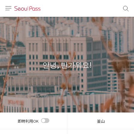
言語
通貨
sh
語
안녕, 반가워요!
(简体)
文 (台灣)
即時利用OK
釜山