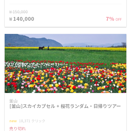
₩ 150,000
140,000
7%
₩
OFF
釜山
[釜山]スカイカプセル + 桜花ランダム・日帰りツアー
new
18,371 クリック
売り切れ