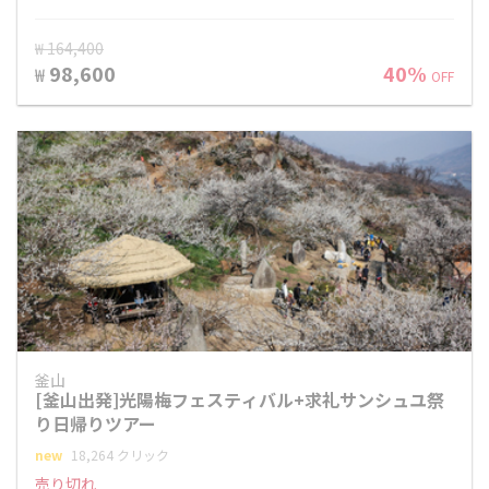
₩ 164,400
98,600
40%
₩
OFF
釜山
[釜山出発]光陽梅フェスティバル+求礼サンシュユ祭
り日帰りツアー
new
18,264 クリック
売り切れ