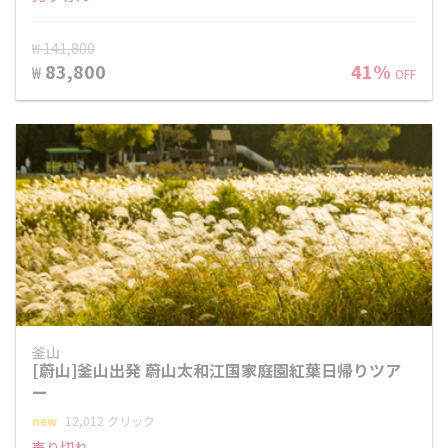
₩ 141,800
83,800
41%
₩
OFF
釜山
[蔚山]釜山出発 蔚山太和江国家庭園紅葉日帰りツア
ー
new
12,012 クリック
売り切れ