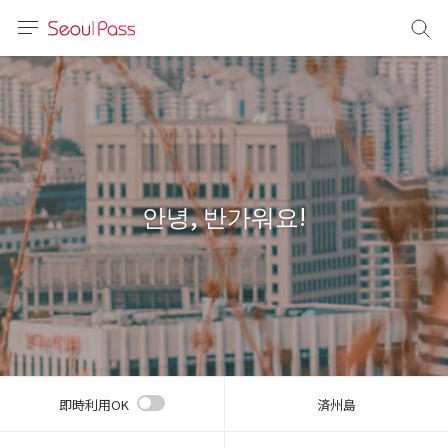
言語
通貨
sh
語
안녕, 반가워요!
(简体)
文 (台灣)
即時利用OK
済州島