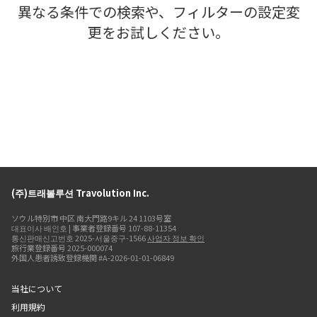
異なる条件での検索や、フィルターの設定変
更をお試しください。
(주)트래볼루션 Travolution Inc.
ソウル特別市 中区 南大門路9キル 24 1103号室
대표이사 배인호 | 事業者登録番号 107-88-11354
통신판매신고번호 2025-서울중구-1566
사업자 정보 확인
旅行業登録番号 2025-000074
外国人患者誘致登録機関 #A-2026-01-01-06849
当社について
利用規約