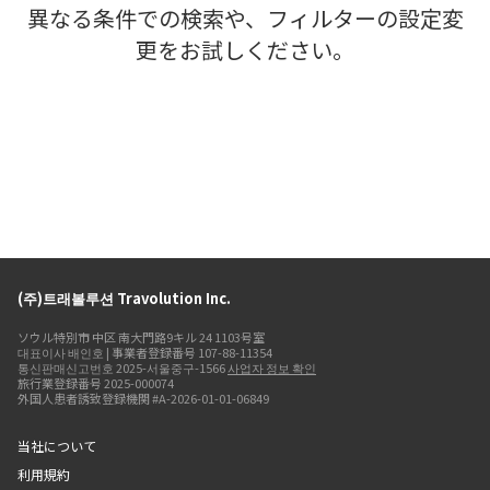
異なる条件での検索や、フィルターの設定変
更をお試しください。
(주)트래볼루션 Travolution Inc.
ソウル特別市 中区 南大門路9キル 24 1103号室
대표이사 배인호 | 事業者登録番号 107-88-11354
통신판매신고번호 2025-서울중구-1566
사업자 정보 확인
旅行業登録番号 2025-000074
外国人患者誘致登録機関 #A-2026-01-01-06849
当社について
利用規約