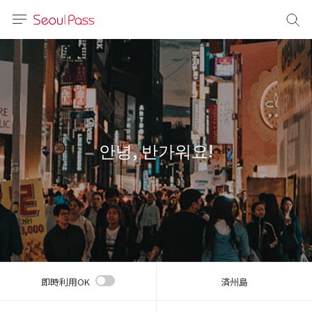
言語
通貨
sh
語
안녕, 반가워요!
(简体)
文 (台灣)
即時利用OK
済州島