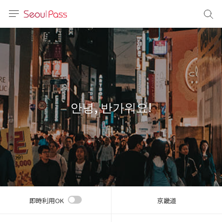
言語
通貨
sh
語
안녕, 반가워요!
(简体)
文 (台灣)
即時利用OK
京畿道