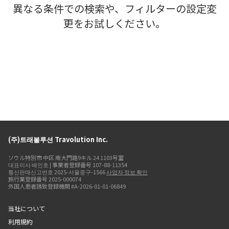
異なる条件での検索や、フィルターの設定変
更をお試しください。
(주)트래볼루션 Travolution Inc.
ソウル特別市 中区 南大門路9キル 24 1103号室
대표이사 배인호 | 事業者登録番号 107-88-11354
통신판매신고번호 2025-서울중구-1566
사업자 정보 확인
旅行業登録番号 2025-000074
外国人患者誘致登録機関 #A-2026-01-01-06849
当社について
利用規約