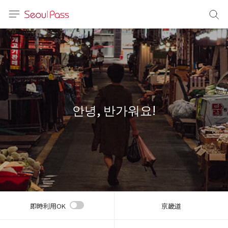
言語
通貨
sh
語
안녕, 반가워요!
(简体)
文 (台灣)
即時利用OK
京畿道