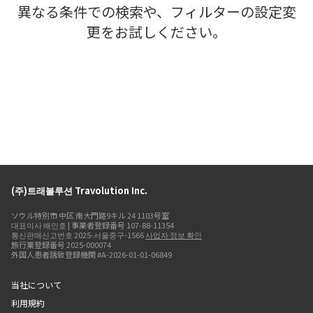
異なる条件での検索や、フィルターの設定変
更をお試しください。
(주)트래볼루션 Travolution Inc.
ソウル特別市 中区 南大門路9キル 24 1103号室
대표이사 배인호 | 事業者登録番号 107-88-11354
통신판매신고번호 2025-서울중구-1566
사업자 정보 확인
旅行業登録番号 2025-000074
外国人患者誘致登録機関 #A-2026-01-01-06849
当社について
利用規約