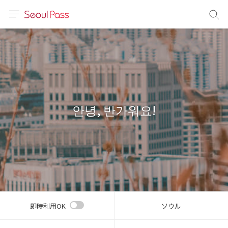
言語
通貨
sh
語
안녕, 반가워요!
(简体)
文 (台灣)
即時利用OK
ソウル