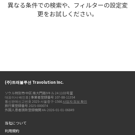
異なる条件での検索や、フィルターの設定変
更をお試しください。
(주)트래볼루션 Travolution Inc.
ソウル特別市 中区 南大門路9キル 24 1103号室
대표이사 배인호 | 事業者登録番号 107-88-11354
통신판매신고번호 2025-서울중구-1566
사업자 정보 확인
旅行業登録番号 2025-000074
外国人患者誘致登録機関 #A-2026-01-01-06849
当社について
利用規約