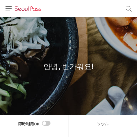
言語
通貨
sh
語
안녕, 반가워요!
(简体)
文 (台灣)
即時利用OK
ソウル