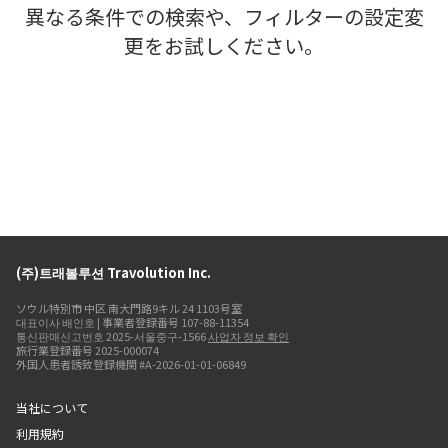
異なる条件での検索や、フィルターの設定変
更をお試しください。
(주)트래볼루션 Travolution Inc.
ソウル特別市 中区 南大門路9キル 24 1103号室
대표이사 배인호 | 事業者登録番号 107-88-11354
통신판매신고번호 2025-서울중구-1566
사업자 정보 확인
旅行業登録番号 2025-000074
外国人患者誘致登録機関 #A-2026-01-01-06849
当社について
利用規約