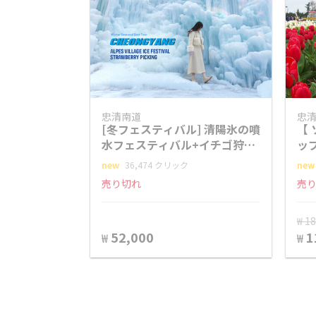
忠清南道
忠
[冬フェスティバル] 清陽氷の噴
【
水フェスティバル+イチゴ狩り
ッ
+魚飛渓谷 +南怡島ツアー
狩
new
36,474 クリック
new
売り切れ
売
₩ 1
52,000
1
₩
₩