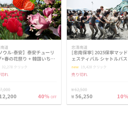
清南道
忠清南道
 ソウル-泰安】泰安チューリ
[忠南保寧] 2025保寧マッ
プ+春の花祭り + 韓国いちご
ェスティバル シャトルバス
り体験日帰りツアー
32,278 クリック
new
19,428 クリック
り切れ
売り切れ
87,000
₩ 62,500
12,200
40%
56,250
10
₩
OFF