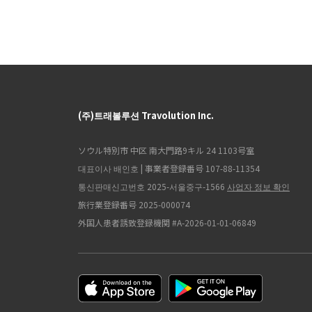
(주)트래볼루션 Travolution Inc.
ソウル特別市 中区 南大門路9キル 24 1103号室
대표이사 배인호 | 事業者登録番号 107-88-11354
통신판매신고번호 2025-서울중구-1566
사업자 정보 확인
旅行業登録番号 2025-000074
外国人患者誘致登録機関 #A-2026-01-01-06849