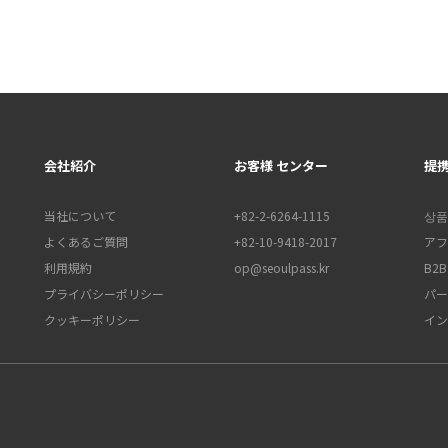
会社紹介
お客様 センター
提
当社について
+82-2-6264-1115
상품
よくあるご質問
+82-10-9418-2017
アフ
利用規約
op@seoulpass.kr
B2
プライバシーポリシー
パー
クッキーポリシー
イン