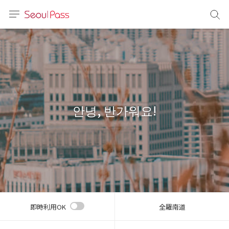
言語
通貨
sh
語
안녕, 반가워요!
(简体)
文 (台灣)
即時利用OK
全羅南道