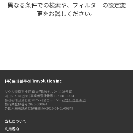
異なる条件での検索や、フィルターの設定変
更をお試しください。
(주)트래볼루션 Travolution Inc.
ソウル特別市 中区 南大門路9キル 24 1103号室
대표이사 배인호 | 事業者登録番号 107-88-11354
통신판매신고번호 2025-서울중구-1566
사업자 정보 확인
旅行業登録番号 2025-000074
外国人患者誘致登録機関 #A-2026-01-01-06849
当社について
利用規約