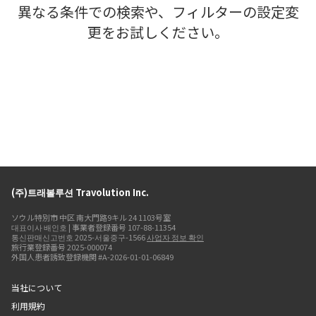
異なる条件での検索や、フィルターの設定変
更をお試しください。
(주)트래볼루션 Travolution Inc.
ソウル特別市 中区 南大門路9キル 24 1103号室
대표이사 배인호 | 事業者登録番号 107-88-11354
통신판매신고번호 2025-서울중구-1566
사업자 정보 확인
旅行業登録番号 2025-000074
外国人患者誘致登録機関 #A-2026-01-01-06849
当社について
利用規約