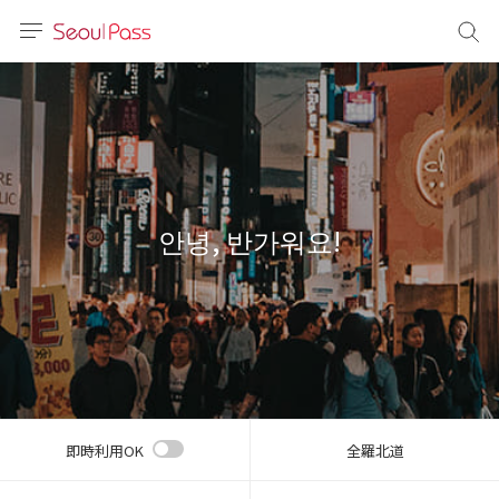
言語
通貨
sh
語
안녕, 반가워요!
(简体)
文 (台灣)
即時利用OK
全羅北道