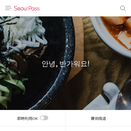
言語
通貨
sh
語
안녕, 반가워요!
(简体)
文 (台灣)
即時利用OK
慶尙南道