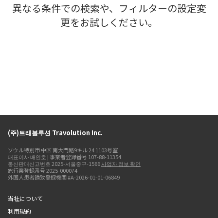
異なる条件での検索や、フィルターの設定変
更をお試しください。
(주)트래볼루션 Travolution Inc.
ソウル特別市 中区 南大門路9キル 24 1103号室
대표이사 배인호 | 事業者登録番号 107-88-11354
통신판매신고번호 2025-서울중구-1566
사업자 정보 확인
旅行業登録番号 2025-000074
外国人患者誘致登録機関 #A-2026-01-01-06849
当社について
利用規約