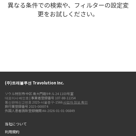
異なる条件での検索や、フィルターの設定変
更をお試しください。
(주)트래볼루션 Travolution Inc.
ソウル特別市 中区 南大門路9キル 24 1103号室
대표이사 배인호 | 事業者登録番号 107-88-11354
통신판매신고번호 2025-서울중구-1566
사업자 정보 확인
旅行業登録番号 2025-000074
外国人患者誘致登録機関 #A-2026-01-01-06849
当社について
利用規約