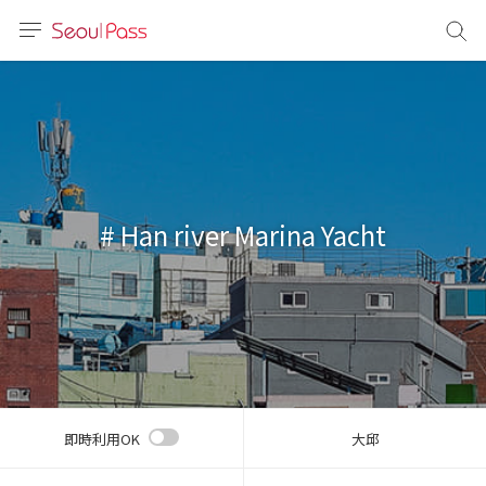
言語
通貨
sh
語
# Han river Marina Yacht
(简体)
文 (台灣)
即時利用OK
大邱