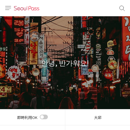
言語
通貨
sh
語
안녕, 반가워요!
(简体)
文 (台灣)
即時利用OK
大邱