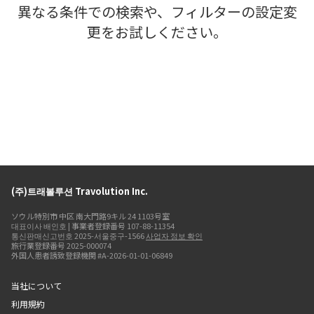
異なる条件での検索や、フィルターの設定変
更をお試しください。
(주)트래볼루션 Travolution Inc.
ソウル特別市 中区 南大門路9キル 24 1103号室
대표이사 배인호 | 事業者登録番号 107-88-11354
통신판매신고번호 2025-서울중구-1566
사업자 정보 확인
旅行業登録番号 2025-000074
外国人患者誘致登録機関 #A-2026-01-01-06849
当社について
利用規約