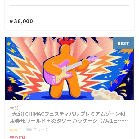
36,000
₩
BEST
大邱
[大邱] CHIMACフェスティバル プレミアムゾーン利
用券+Eワールド＋83タワー パッケージ（7月1日～5
日）
new
15,066 クリック
売り切れ