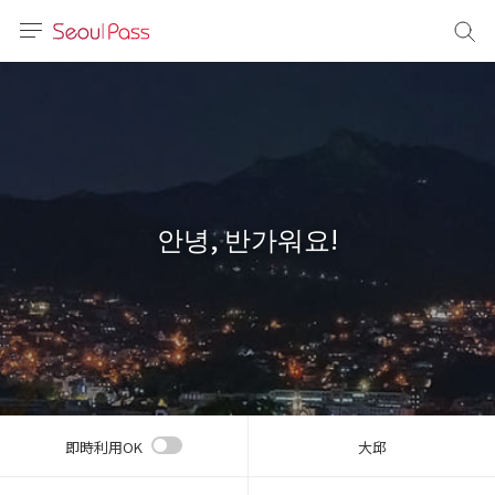
言語
通貨
sh
語
안녕, 반가워요!
(简体)
文 (台灣)
即時利用OK
大邱