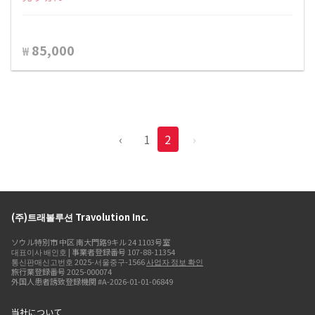
85,000
₩
‹
1
2
›
(주)트래볼루션 Travolution Inc.
ソウル特別市 中区 南大門路9キル 24 1103号室
대표이사 배인호 | 事業者登録番号 107-88-11354
통신판매신고번호 2025-서울중구-1566
사업자 정보 확인
旅行業登録番号 2025-000074
外国人患者誘致登録機関 #A-2026-01-01-06849
当社について