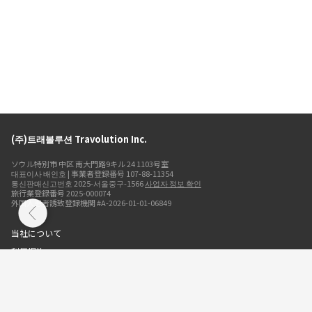
(주)트래볼루션 Travolution Inc.
ソウル特別市 中区 南大門路9キル 24 1103号室
대표이사 배인호 | 事業者登録番号 107-88-11354
통신판매신고번호 2025-서울중구-1566
사업자 정보 확인
旅行業登録番号 2025-000074
外国人患者誘致登録機関 #A-2026-01-01-06849
当社について
利用規約
プライバシーポリシー
クッキーポリシー