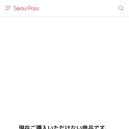
言語
通貨
sh
語
(简体)
文 (台灣)
現在ご購入いただけない商品です。