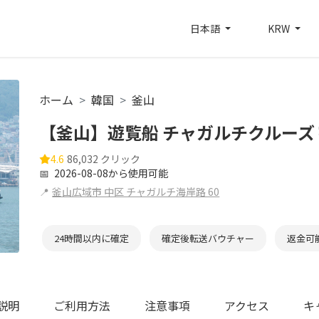
日本語
KRW
ホーム
韓国
釜山
【釜山】遊覧船 チャガルチクルーズ
4.6
86,032 クリック
📅
2026-08-08から使用可能
📍
釜山広域市 中区 チャガルチ海岸路 60
24時間以内に確定
確定後転送バウチャー
返金可
説明
ご利用方法
注意事項
アクセス
キ