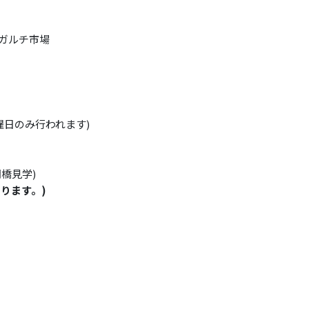
チャガルチ市場
/ 土曜日のみ行われます)
の開橋見学)
ります。)