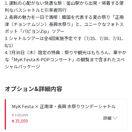
1. 運転の心配がない快適な旅：釜山駅から出発・帰着する便
利なバスシャトルと引率者同行
2. 長興の魅力を一日で満喫：韓国を代表する夏の祭り「正南
津（チョンナムジン）長興水祭り」と、ユニークなフォトス
ポット「パピヨンZip」ツアー
3. シャトルツアーは全4回実施予定です（7/25、7/30、7/31、
8/1）
4. 7月30日（木）限定の特典：祭りや観光はもちろん、華やか
な「MyK Festa K-POPコンサート」の観覧まで含まれたスペ
シャルパッケージ
オプション&詳細内容
MyK Festa × 正南津・長興 水祭りワンデーシャトル
₩ 138,000
詳細
₩ 35,000