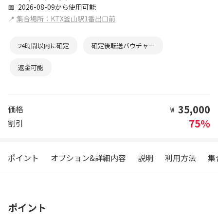
📅
2026-08-09から使用可能
📍
集合場所：KTX釜山駅1番出口前
24時間以内に確定
確定後転送バウチャー
返金可能
35,000
価格
₩
75%
割引
ポイント
オプション&詳細内容
説明
利用方法
集
ポイント