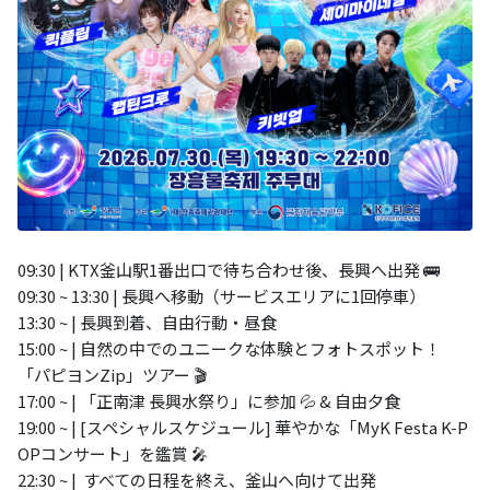
09:30 | KTX釜山駅1番出口で待ち合わせ後、長興へ出発 🚌
09:30 ~ 13:30 | 長興へ移動（サービスエリアに1回停車）
13:30 ~ | 長興到着、自由行動・昼食
15:00 ~ | 自然の中でのユニークな体験とフォトスポット！
「パピヨンZip」ツアー 🎬
17:00 ~ | 「正南津 長興水祭り」に参加 💦 & 自由夕食
19:00 ~ | [スペシャルスケジュール] 華やかな「MyK Festa K-P
OPコンサート」を鑑賞 🎤
22:30 ~ | すべての日程を終え、釜山へ向けて出発