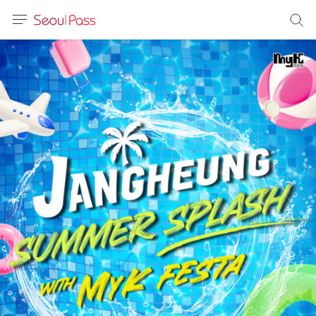
言語
通貨
sh
語
(简体)
文 (台灣)