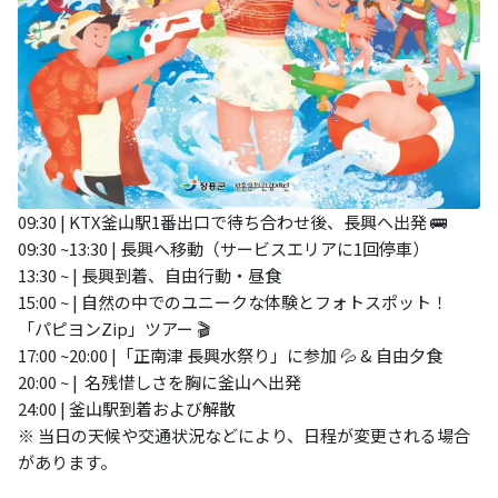
09:30 | KTX釜山駅1番出口で待ち合わせ後、長興へ出発 🚌
09:30 ~13:30 | 長興へ移動（サービスエリアに1回停車）
13:30 ~ | 長興到着、自由行動・昼食
15:00 ~ | 自然の中でのユニークな体験とフォトスポット！
「パピヨンZip」ツアー 🎬
17:00 ~20:00 |「正南津 長興水祭り」に参加 💦 & 自由夕食
20:00 ~ | 名残惜しさを胸に釜山へ出発
24:00 | 釜山駅到着および解散
※ 当日の天候や交通状況などにより、日程が変更される場合
があります。