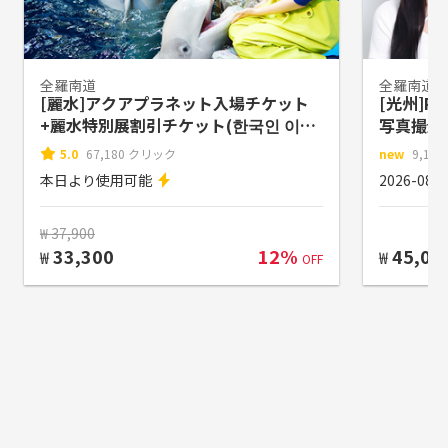
全羅南道
全羅南道
[麗水]アクアプラネット入場チケット
[光州]R
+麗水特別展割引チケット(한국인 이용
写真撮影
불가)
5.0
67,180 クリック
new
9,14
本日より使用可能
2026-0
₩ 37,900
33,300
12%
45,00
₩
₩
OFF